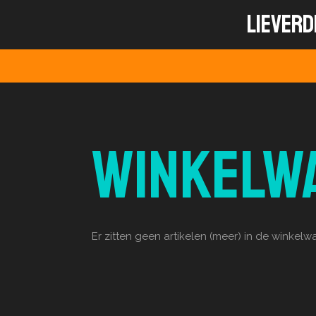
Ga
Lieverd
direct
naar
de
hoofdinhoud
Winkelw
Er zitten geen artikelen (meer) in de winkelw