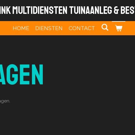
ink Multidiensten tuinaanleg & be
HOME
DIENSTEN
CONTACT
agen
agen.